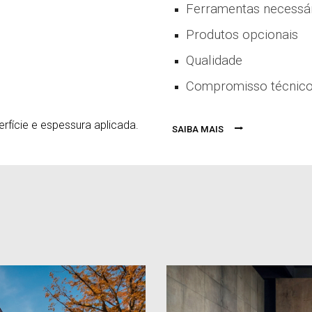
Ferramentas necessá
P
ro
dutos opcionais
Qualidade
Compromisso técnic
rfície e espessura aplicada.
⭢
SAIBA MAIS