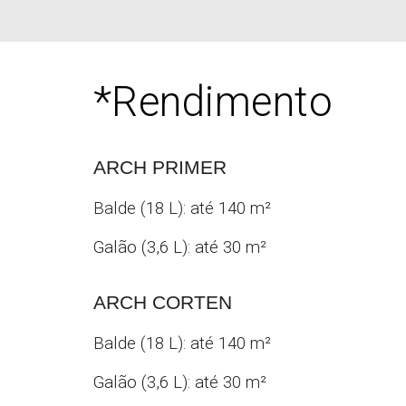
*
Rendimento
ARCH
PRIMER
Balde (18 L): até 1
4
0 m
²
Galão (3,6 L): até
30
m
²
ARCH C
ORTEN
Balde (18 L): até 140 m
²
Galão (3,6 L): até 30
m
²