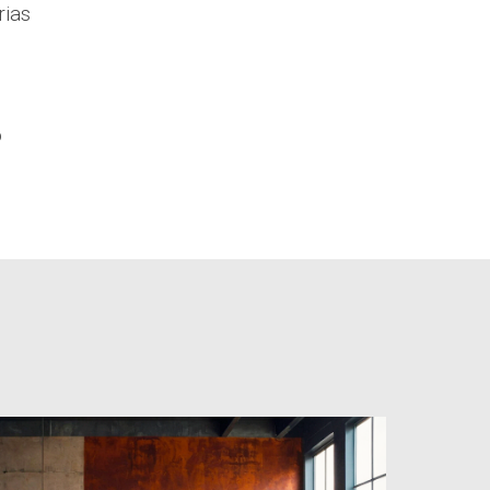
rias
o