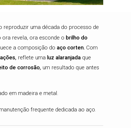
 reproduzir uma década do processo de
o ora revela, ora esconde o
brilho do
iquece a composição do
aço corten
.
Com
inações
,
reflete uma
luz alaranjada
que
eito de corrosão
,
um resultado que antes
cado em madeira e metal.
 manutenção frequente dedicada ao aço.