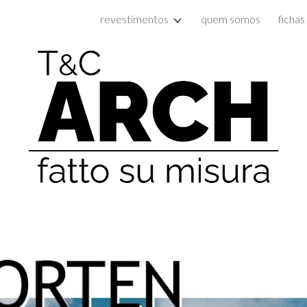
revestimentos
quem somos
fichas
ip to main content
Skip to navigat