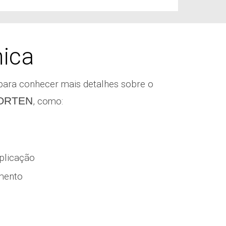
nica
para conhecer mais detalhes sobre o
ORTEN
, como:
plicação
mento