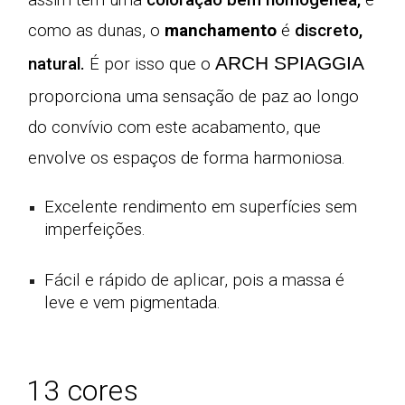
assim têm uma
coloração bem homogênea
,
e
como as dunas, o
manchamento
é
discreto
,
ARCH SPIAGGIA
natural
.
É por isso que o
proporciona uma sensação de paz ao longo
do convívio com este acabamento, que
envolve os espaços de forma harmoniosa.
Excelente rendimento em superfícies sem
imperfeições.
Fácil e rápido de aplicar, pois a massa é
leve e vem pigmentada.
1
3
cores