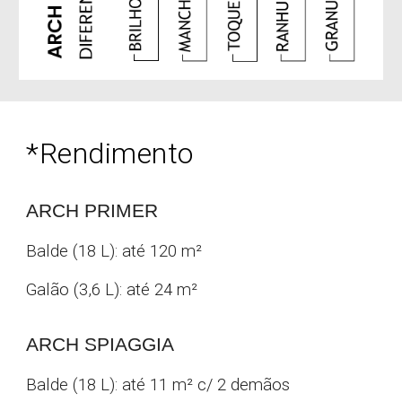
*
Rendimento
ARCH PRIMER
Balde (18 L): até 120 m
²
Galão (3,6 L): até 24
m
²
ARCH
SPIAGGIA
Balde (
18 L
): até
11
m
²
c/ 2 demãos