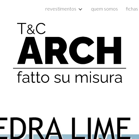
revestimentos
quem somos
fichas
ip to main content
Skip to navigat