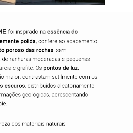
ME
foi inspirado na
essência do
vemente polida
, confere ao acabamento
to poroso das rochas
, sem
 de ranhuras moderadas e pequenas
reia e grafite. Os
pontos de luz
,
o maior, contrastam sutilmente com os
is
escuros
, distribuídos aleatoriamente
formações geológicas, acrescentando
ie.
reza dos materiais naturais.