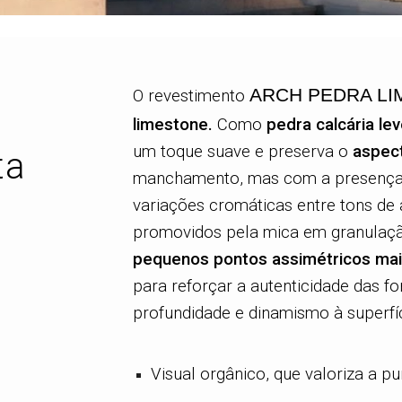
ARCH
PEDRA LI
O revestimento
limestone
.
Como
pedra calcária le
um toque suave e preserva o
aspec
ta
manchamento, mas com a presença
variações cromáticas entre tons de a
promovidos pela mica em granulaçã
pequenos pontos assimétricos ma
para reforçar a autenticidade das 
profundidade e dinamismo à superfíc
Visual orgânico, que valoriza a pu