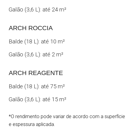
Galão (3,6 L): até 24
m
²
ARCH
ROCCIA
Balde (
18 L
): até 1
0
m
²
Galão (
3,6 L
): até 2 m²
ARCH R
EAGENTE
Balde (18 L): até
75
m
²
Galão (3,6 L): até
15
m²
*O rendimento pode variar de acordo com a superfície
e espessura aplicada.